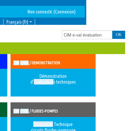
Non connecté. (
Connexion
)
Français ‎(fr)‎
CIM
E-VAL
/ DEMONSTRATION
Démonstration
d'
évaluation
s techniques
CIM
E-VAL
/ FLUIDES-POMPES
Évaluation
Technique
circuits fluides-pompage