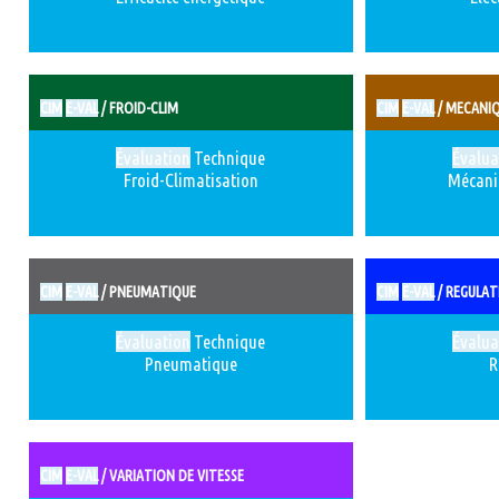
CIM
E-VAL
/ FROID-CLIM
CIM
E-VAL
/ MECANI
Évaluation
Technique
Évalua
Froid-Climatisation
Mécani
CIM
E-VAL
/ PNEUMATIQUE
CIM
E-VAL
/ REGULAT
Évaluation
Technique
Évalua
Pneumatique
R
CIM
E-VAL
/ VARIATION DE VITESSE