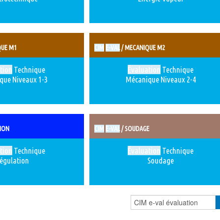
QUE M1
CIM
E-VAL
/ MECANIQUE M2
tion
Technique
Évaluation
Technique
que Niveaux 1-3
Mécanique Niveaux 2-4
ION
CIM
E-VAL
/ SOUDAGE
tion
Technique
Évaluation
Technique
égulation
Soudage