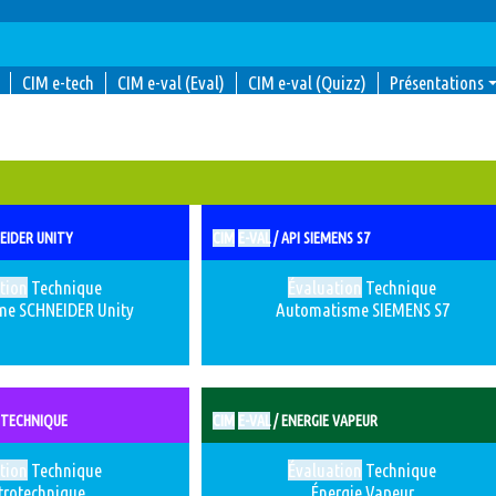
CIM e-tech
CIM e-val (Eval)
CIM e-val (Quizz)
Présentations
NEIDER UNITY
CIM
E-VAL
/ API SIEMENS S7
tion
Technique
Évaluation
Technique
me SCHNEIDER Unity
Automatisme SIEMENS S7
OTECHNIQUE
CIM
E-VAL
/ ENERGIE VAPEUR
tion
Technique
Évaluation
Technique
trotechnique
Énergie Vapeur