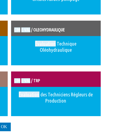
CIM
E-VAL
/ OLEOHYDRAULIQUE
Évaluation
Technique
Oléohydraulique
CIM
E-VAL
/ TRP
Évaluation
des Techniciens Régleurs de
Production