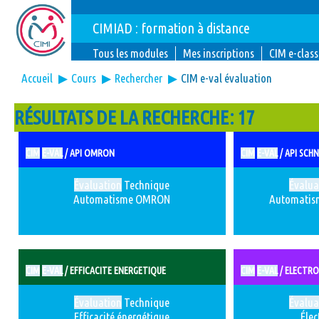
CIMIAD : formation à distance
Tous les modules
Mes inscriptions
CIM e-class
Accueil
▶︎
Cours
▶︎
Rechercher
▶︎
CIM e-val évaluation
RÉSULTATS DE LA RECHERCHE: 17
CIM
E-VAL
/ API OMRON
CIM
E-VAL
/ API SCH
Évaluation
Technique
Évalua
Automatisme OMRON
Automatis
CIM
E-VAL
/ EFFICACITE ENERGETIQUE
CIM
E-VAL
/ ELECTR
Évaluation
Technique
Évalua
Efficacité énergétique
Élec